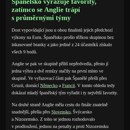
Španělsko vyřazuje favority,
zatímco se Anglie trápí
s průměrnými týmy
Dost vypovídající jsou u obou finalistů jejich předchozí
výkony na Euru. Španělsko prošlo těžkou skupinou bez
inkasované branky a jako jediné z 24 účastníků získalo
všech 9 bodů.
Anglie se pak ve skupině příliš nepředvedla, přesto jí
jedna výhra a dvě remízy stačily na první místo ve
skupině. Ve vyřazovací části pak Španělé přešli přes
Gruzii, domácí
Německo
a
Francii
. V tomto ohledu tedy
dokázal mladý španělský tým vyřadit i ty největší favority.
Na druhé straně Anglie měla cestu do finále znatelně
snadnější, přešla přes
Slovensko
, Švýcarsko
a Nizozemsko. Z toho se jednou rozhodovalo
v prodloužení, jednou na penalty a proti Nizozemsku