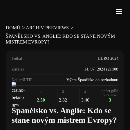
>
>
DOMŮ
ARCHIV PREVIEWS
ŠPANĚLSKO VS. ANGLIE: KDO SE STANE NOVÝM
vs
MISTREM EVROPY?
Španělsko
Anglie
Fotbal
EURO 2024
Začátek
14. 07. 2024 (21:00)
Nejlepší TIP
Výhra Španělsko do rozhodnutí
počet gólů
1
0
2
v zápase
2.50
2.82
3.40
3
Španělsko vs. Anglie: Kdo se
stane novým mistrem Evropy?