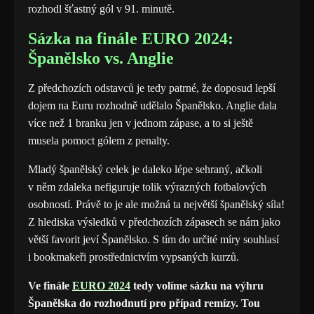
rozhodl šťastný gól v 91. minutě.
Sázka na finále EURO 2024:
Španělsko vs. Anglie
Z předchozích odstavců je tedy patrné, že doposud lepší
dojem na Euru rozhodně udělalo Španělsko. Anglie dala
více než 1 branku jen v jednom zápase, a to si ještě
musela pomoct gólem z penalty.
Mladý španělský celek je daleko lépe sehraný, ačkoli
v něm zdaleka nefiguruje tolik výrazných fotbalových
osobností. Právě to je ale možná ta největší španělský síla!
Z hlediska výsledků v předchozích zápasech se nám jako
větší favorit jeví Španělsko. S tím do určité míry souhlasí
i bookmakeři prostřednictvím vypsaných kurzů.
Ve finále
EURO 2024
tedy volíme sázku na výhru
Španělska do rozhodnutí pro případ remízy. Tou